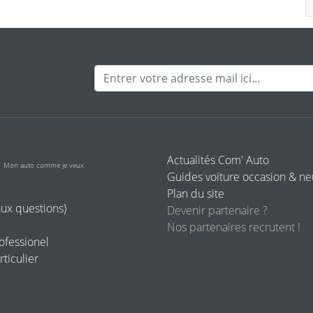
Adresse mail
o
Actualités Com' Auto
Mon auto comme je veux
Guides voiture occasion & n
Plan du site
aux questions)
Devenir partenaire ?
Nos partenaires recrutent !
rofessionel
rticulier