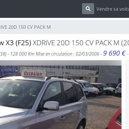
Vendre sa voit
RIVE 20D 150 CV PACK M
 X3 (F25)
XDRIVE 20D 150 CV PACK M (2
9 690 €
(38) - 128 000 Km Mise en circulation : 02/03/2006 -