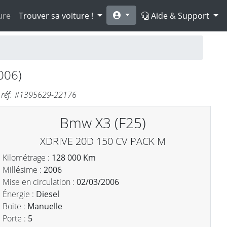
ure
Trouver sa voiture !
Aide & Support
006)
- réf. #1395629-22176
Bmw X3 (F25)
XDRIVE 20D 150 CV PACK M
Kilométrage :
128 000 Km
Millésime :
2006
Mise en circulation :
02/03/2006
Énergie :
Diesel
Boite :
Manuelle
Porte :
5