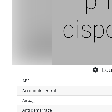
Equ
ABS
Accoudoir central
Airbag
Anti demarrage