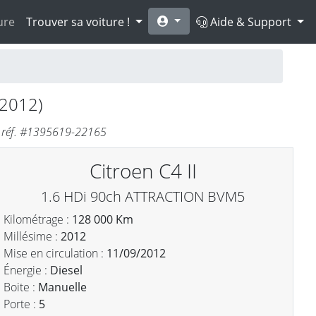
ure
Trouver sa voiture !
Aide & Support
2012)
- réf. #1395619-22165
Citroen C4 II
1.6 HDi 90ch ATTRACTION BVM5
Kilométrage :
128 000 Km
Millésime :
2012
Mise en circulation :
11/09/2012
Énergie :
Diesel
Boite :
Manuelle
Porte :
5