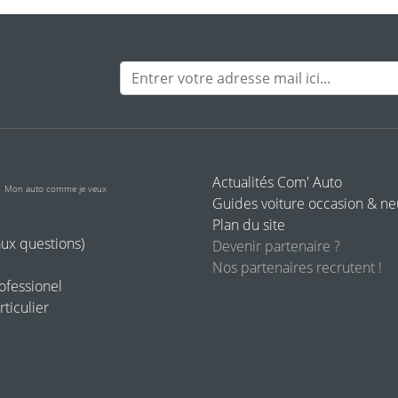
Adresse mail
o
Actualités Com' Auto
Mon auto comme je veux
Guides voiture occasion & n
Plan du site
aux questions)
Devenir partenaire ?
Nos partenaires recrutent !
rofessionel
rticulier