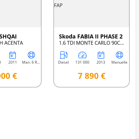
ASHQAI
Skoda FABIA II PHASE 2
CH ACENTA
1.6 TDI MONTE CARLO 90CV 5P BVM FAP
0
2011
Man. 6 Rap.
Diesel
131 000
2013
Manuelle
900 €
7 890 €