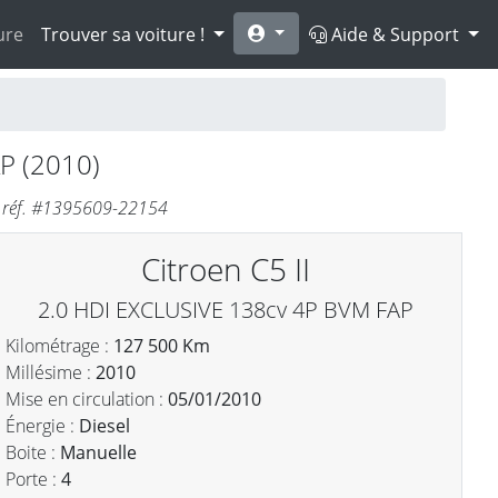
ure
Trouver sa voiture !
Aide & Support
P (2010)
- réf. #1395609-22154
Citroen C5 II
2.0 HDI EXCLUSIVE 138cv 4P BVM FAP
Kilométrage :
127 500 Km
Millésime :
2010
Mise en circulation :
05/01/2010
Énergie :
Diesel
Boite :
Manuelle
Porte :
4