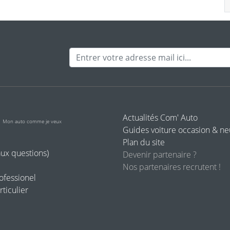
Adresse mail
o
Actualités Com' Auto
Mon auto comme je veux
Guides voiture occasion & n
Plan du site
aux questions)
Devenir partenaire ?
Nos partenaires recrutent !
rofessionel
rticulier