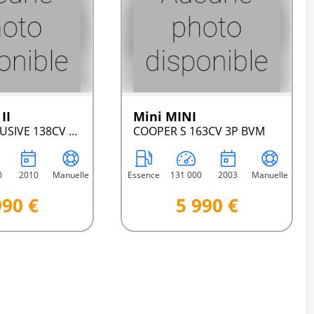
II
Mini MINI
2.0 HDI EXCLUSIVE 138CV 4P BVM FAP
COOPER S 163CV 3P BVM
0
2010
Manuelle
Essence
131 000
2003
Manuelle
990 €
5 990 €