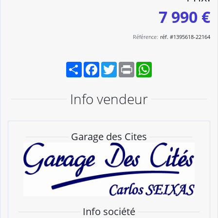
7 990 €
Référence:
réf. #1395618-22164
Partager
Facebook
Twitter
Print
WhatsApp
Info vendeur
Garage des Cites
Info société